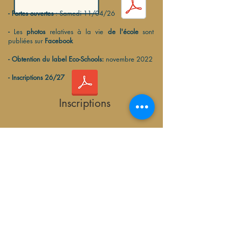
-
Portes ouvertes
: Samedi 11/04/26
-
Les
photos
relatives à la vie
de l'école
sont
publiées sur
Facebook
- Obtention du label Eco-Schools:
novembre 2022
- Inscriptions 26/27
Inscriptions