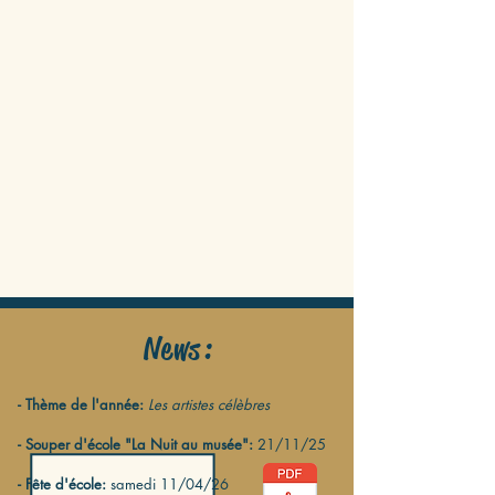
News:
- Thème de l'année:
Les artistes célèbres
- Souper d'école "La Nuit au musée":
21/11/25
- Fête d'école:
samedi 11/04/26